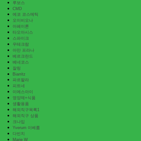
루보스
CMD
에코 코스메틱
오이비오나
아페이론
타오아시스
스파이크
우테크람
아만 프라나
베르크란드
베네코스
잘링
Biarritz
파르팔라
피트네
이에스아이
영양제+식품
생활용품
해외직구목록1
해외직구 상품
크나입
Yverum 이베룸
다빈치
Marie W