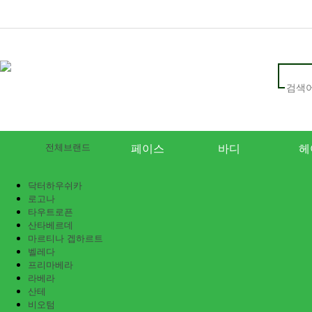
전체브랜드
페이스
바디
헤
닥터하우쉬카
로고나
타우트로픈
산타베르데
마르티나 겝하르트
벨레다
프리마베라
라베라
산테
비오텀