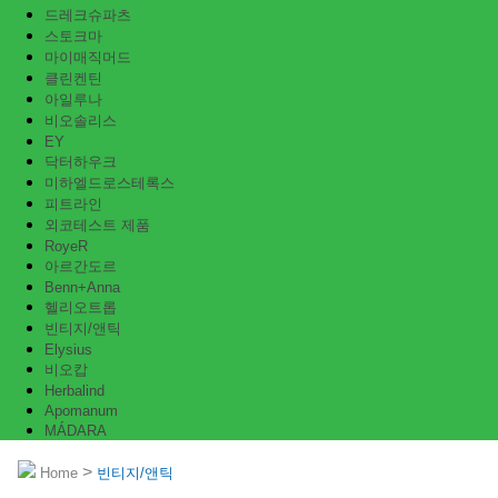
드레크슈파츠
스토크마
마이매직머드
클린켄틴
아일루나
비오솔리스
EY
닥터하우크
미하엘드로스테록스
피트라인
외코테스트 제품
RoyeR
아르간도르
Benn+Anna
헬리오트롭
빈티지/앤틱
Elysius
비오캅
Herbalind
Apomanum
MÁDARA
>
Home
빈티지/앤틱