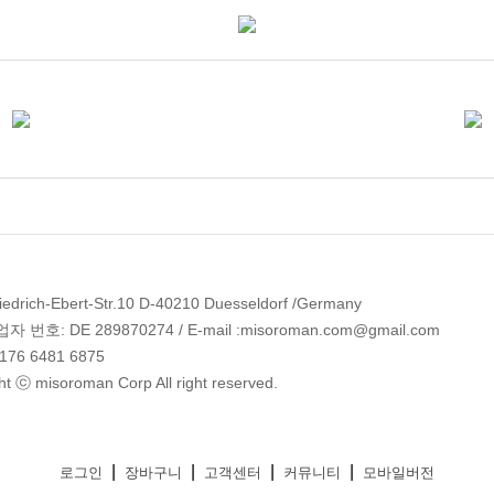
edrich-Ebert-Str.10 D-40210 Duesseldorf /Germany
 번호: DE 289870274 / E-mail :misoroman.com@gmail.com
 176 6481 6875
ht ⓒ misoroman Corp All right reserved.
|
|
|
|
로그인
장바구니
고객센터
커뮤니티
모바일버전