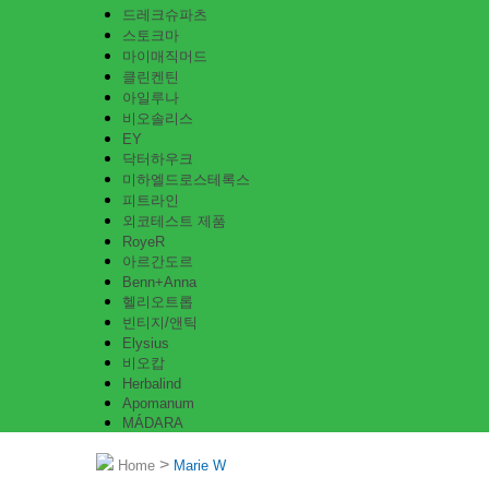
드레크슈파츠
스토크마
마이매직머드
클린켄틴
아일루나
비오솔리스
EY
닥터하우크
미하엘드로스테록스
피트라인
외코테스트 제품
RoyeR
아르간도르
Benn+Anna
헬리오트롭
빈티지/앤틱
Elysius
비오캅
Herbalind
Apomanum
MÁDARA
>
Home
Marie W