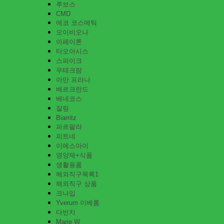
루보스
CMD
에코 코스메틱
오이비오나
아페이론
타오아시스
스파이크
우테크람
아만 프라나
베르크란드
베네코스
잘링
Biarritz
파르팔라
피트네
이에스아이
영양제+식품
생활용품
해외직구목록1
해외직구 상품
크나입
Yverum 이베룸
다빈치
Marie W