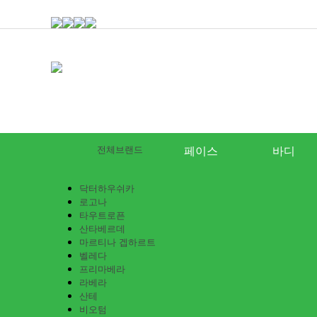
전체브랜드
페이스
바디
닥터하우쉬카
로고나
타우트로픈
산타베르데
마르티나 겝하르트
벨레다
프리마베라
라베라
산테
비오텀