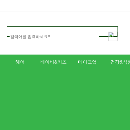
헤어
베이비&키즈
메이크업
건강&식