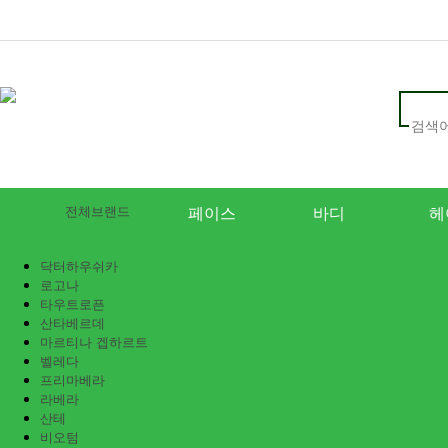
전체브랜드
페이스
바디
헤
닥터하우쉬카
로고나
타우트로픈
산타베르데
마르티나 겝하르트
벨레다
프리마베라
라베라
산테
비오텀