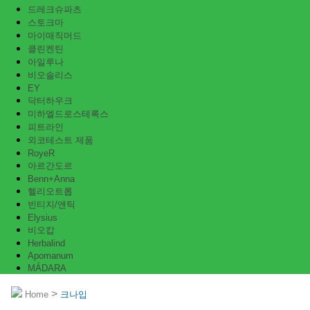
드레크슈파츠
스토크마
마이매직머드
클린켄틴
아일루나
비오솔리스
EY
닥터하우크
미하엘드로스테록스
피트라인
외코테스트 제품
RoyeR
아르간도르
Benn+Anna
헬리오트롭
빈티지/앤틱
Elysius
비오캅
Herbalind
Apomanum
MÁDARA
>
Home
크나입