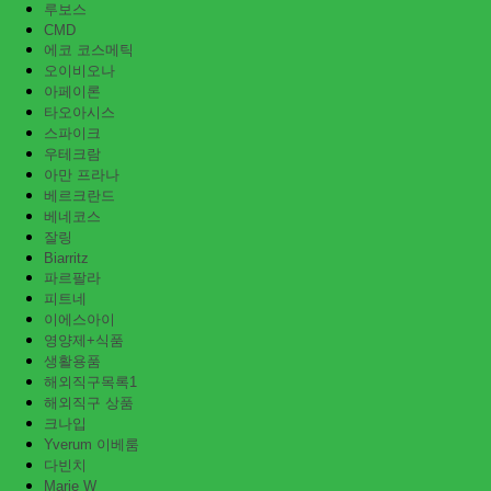
루보스
CMD
에코 코스메틱
오이비오나
아페이론
타오아시스
스파이크
우테크람
아만 프라나
베르크란드
베네코스
잘링
Biarritz
파르팔라
피트네
이에스아이
영양제+식품
생활용품
해외직구목록1
해외직구 상품
크나입
Yverum 이베룸
다빈치
Marie W