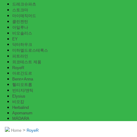
드레크슈파츠
스토크마
마이매직머드
클린켄틴
아일루나
비오솔리스
EY
닥터하우크
미하엘드로스테록스
피트라인
외코테스트 제품
RoyeR
아르간도르
Benn+Anna
헬리오트롭
빈티지/앤틱
Elysius
비오캅
Herbalind
Apomanum
MÁDARA
>
Home
RoyeR