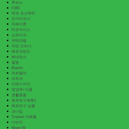
루보스
CMD
에코 코스메틱
오이비오나
아페이론
타오아시스
스파이크
우테크람
아만 프라나
베르크란드
베네코스
잘링
Biarritz
파르팔라
피트네
이에스아이
영양제+식품
생활용품
해외직구목록1
해외직구 상품
크나입
Yverum 이베룸
다빈치
Marie W