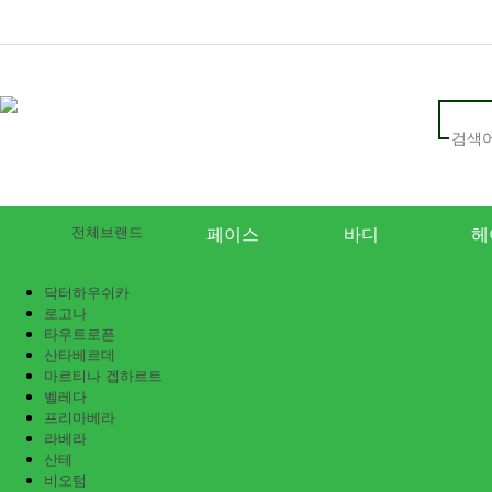
전체브랜드
페이스
바디
헤
닥터하우쉬카
로고나
타우트로픈
산타베르데
마르티나 겝하르트
벨레다
프리마베라
라베라
산테
비오텀