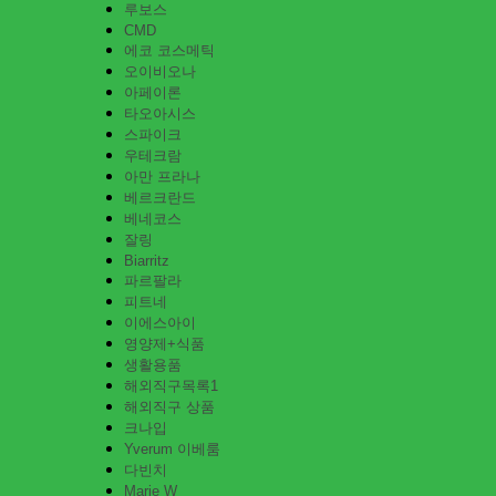
루보스
CMD
에코 코스메틱
오이비오나
아페이론
타오아시스
스파이크
우테크람
아만 프라나
베르크란드
베네코스
잘링
Biarritz
파르팔라
피트네
이에스아이
영양제+식품
생활용품
해외직구목록1
해외직구 상품
크나입
Yverum 이베룸
다빈치
Marie W