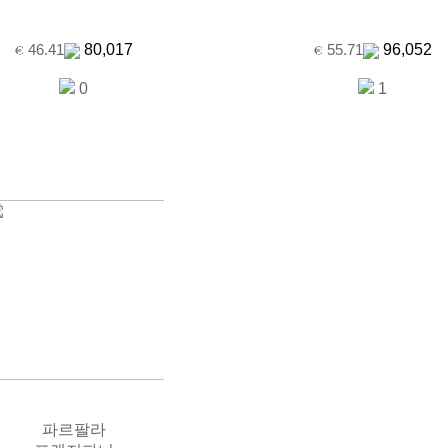
80,017
96,052
46.41
55.71
0
1
파르팔라