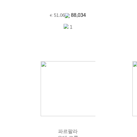
88,034
51.06
1
파르팔라