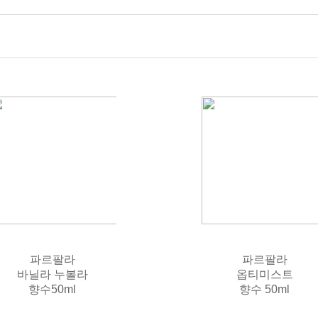
파르팔라
파르팔라
바닐라 누볼라
옵티미스트
향수50ml
향수 50ml