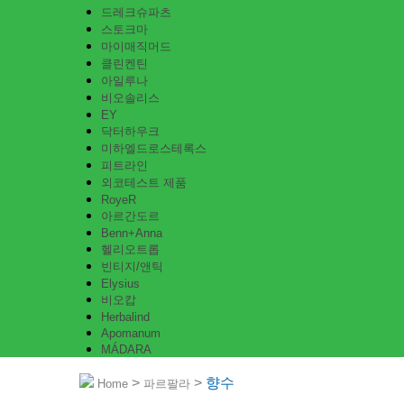
드레크슈파츠
스토크마
마이매직머드
클린켄틴
아일루나
비오솔리스
EY
닥터하우크
미하엘드로스테록스
피트라인
외코테스트 제품
RoyeR
아르간도르
Benn+Anna
헬리오트롭
빈티지/앤틱
Elysius
비오캅
Herbalind
Apomanum
MÁDARA
>
>
향수
Home
파르팔라