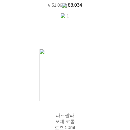
88,034
51.06
1
파르팔라
오데 코롱
로즈 50ml