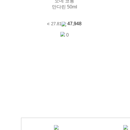
오데 코롱
만다린 50ml
47,948
27.81
0