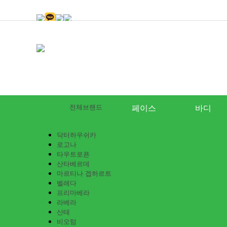
전체브랜드
페이스
바디
닥터하우쉬카
로고나
타우트로픈
산타베르데
마르티나 겝하르트
벨레다
프리마베라
라베라
산테
비오텀