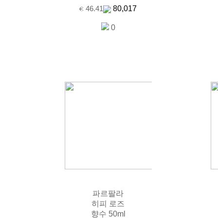
80,017
46.41
0
파르팔라
히피 로즈
향수 50ml