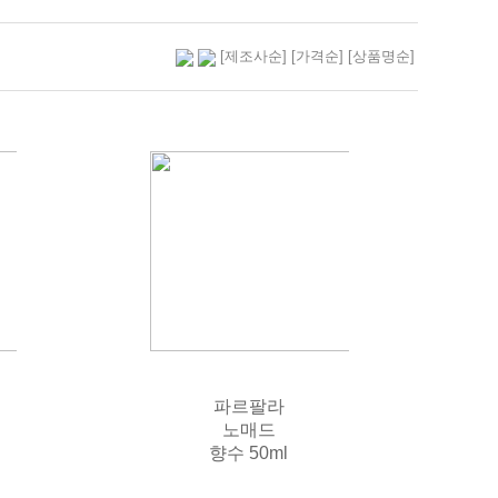
[제조사순]
[가격순]
[상품명순]
파르팔라
노매드
향수 50ml