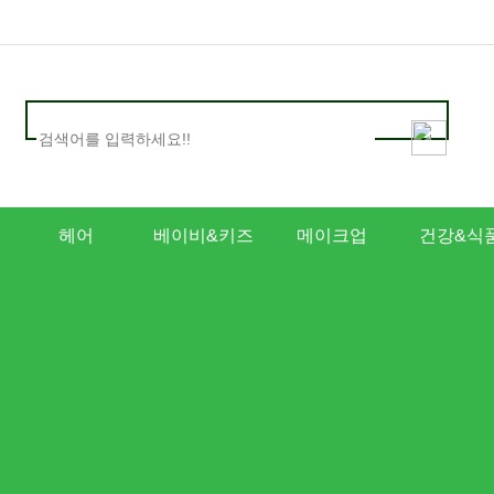
헤어
베이비&키즈
메이크업
건강&식