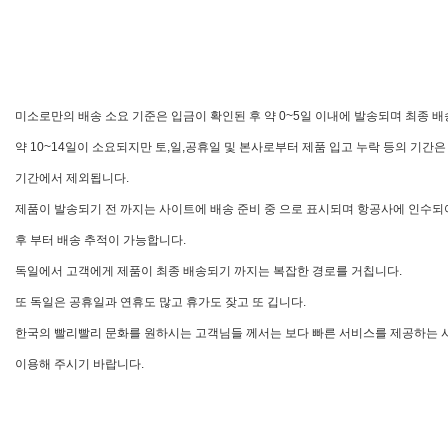
미소로만의
배송
소요
기준은
입금이
확인된
후
약
0~5
일
이내에
발송되며
최종
배
약
10~14
일이
소요되지만
토
,
일
,
공휴일
및
본사로부터
제품
입고
누락
등의
기간은
기간에서
제외됩니다
.
제품이
발송되기
전
까지는
사이트에
배송
준비
중
으로
표시되며
항공사에
인수되
후
부터
배송
추적이
가능합니다
.
독일에서
고객에게
제품이
최종
배송되기
까지는
복잡한
경로를
거칩니다
.
또
독일은
공휴일과
연휴도
많고
휴가도
잦고
또
깁니다
.
한국의
빨리빨리
문화를
원하시는
고객님들
께서는
보다
빠른
서비스를
제공하는
이용해
주시기
바랍니다
.