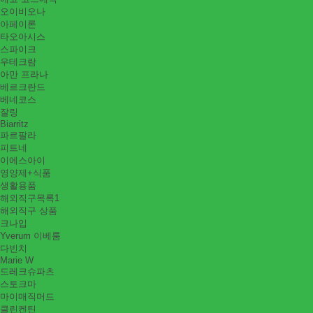
오이비오나
아페이론
타오아시스
스파이크
우테크람
아만 프라나
베르크란드
베네코스
잘링
Biarritz
파르팔라
피트네
이에스아이
영양제+식품
생활용품
해외직구목록1
해외직구 상품
크나입
Yverum 이베룸
다빈치
Marie W
드레크슈파츠
스토크마
마이매직머드
클린켄틴