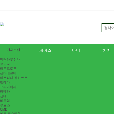
전체브랜드
페이스
바디
헤어
닥터하우쉬카
로고나
타우트로픈
산타베르데
마르티나 겝하르트
벨레다
프리마베라
라베라
산테
비오텀
루보스
CMD
에코 코스메틱