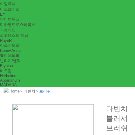
아일루나
비오솔리스
EY
닥터하우크
미하엘드로스테록스
피트라인
외코테스트 제품
RoyeR
아르간도르
Benn+Anna
헬리오트롭
빈티지/앤틱
Elysius
비오캅
Herbalind
Apomanum
MÁDARA
Home
다빈치
브러쉬
>
>
다빈치
블러셔
브러쉬