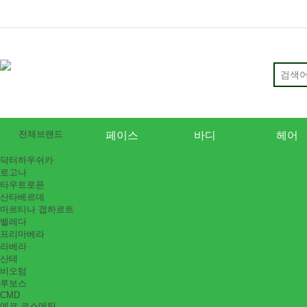
전체브랜드
페이스
바디
헤어
닥터하우쉬카
로고나
타우트로픈
산타베르데
마르티나 겝하르트
벨레다
프리마베라
라베라
산테
비오텀
루보스
CMD
에코 코스메틱