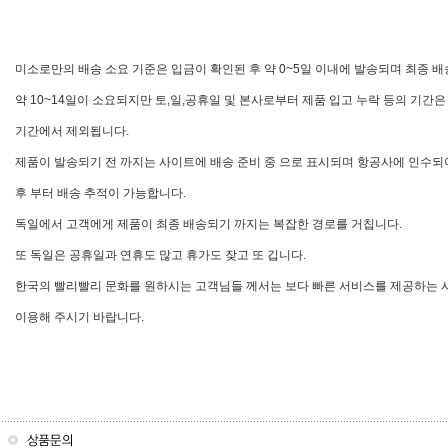
미소로만의
배송
소요
기준은
입금이
확인된
후
약
0~5
일
이내에
발송되며
최종
배
약
10~14
일이
소요되지만
토
,
일
,
공휴일
및
본사로부터
제품
입고
누락
등의
기간은
기간에서
제외됩니다
.
제품이
발송되기
전
까지는
사이트에
배송
준비
중
으로
표시되며
항공사에
인수되
후
부터
배송
추적이
가능합니다
.
독일에서
고객에게
제품이
최종
배송되기
까지는
복잡한
경로를
거칩니다
.
또
독일은
공휴일과
연휴도
많고
휴가도
잦고
또
깁니다
.
한국의
빨리빨리
문화를
원하시는
고객님들
께서는
보다
빠른
서비스를
제공하는
이용해
주시기
바랍니다
.