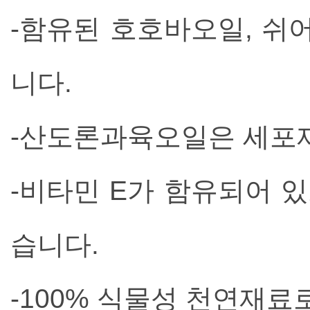
-함유된 호호바오일, 쉬
니다.
-산도론과육오일은 세포
-비타민 E가 함유되어 
습니다.
-100% 식물성 천연재