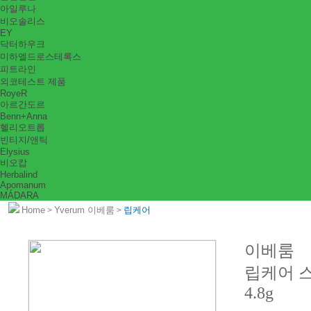
아일루나
비오솔리스
EY
닥터하우크
미하엘드로스테록스
피트라인
외코테스트 제품
RoyeR
아르간도르
Benn+Anna
헬리오트롭
빈티지/앤틱
Elysius
비오캅
Herbalind
Apomanum
MÁDARA
Home
Yverum 이베룸
립케어
>
>
이베룸
립케어 
4.8g