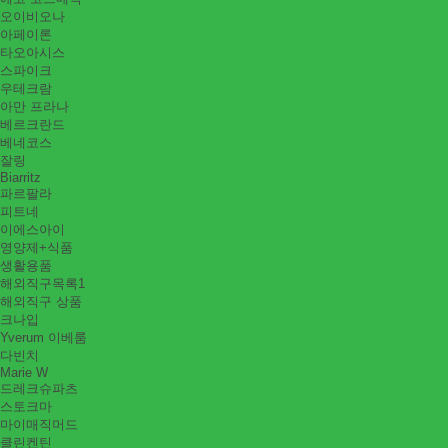
오이비오나
아페이론
타오아시스
스파이크
우테크람
아만 프라나
베르크란드
베네코스
잘링
Biarritz
파르팔라
피트네
이에스아이
영양제+식품
생활용품
해외직구목록1
해외직구 상품
크나입
Yverum 이베룸
다빈치
Marie W
드레크슈파츠
스토크마
마이매직머드
클린켄틴